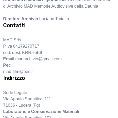
di Archivio MAD Memorie Audiovisive della Daunia
Direttore Archivio
Luciano Toriello
Contatti
MAD Srls
P.iva 04179270717
cod. dest: KRRH6B9
Email
madarchivio@gmail.com
Pec
mad-film@pec.it
Indirizzo
Sede Legale
Via Appulo Sannitica, 111
71036 - Lucera (Fg)
Laboratorio e Conservazione Materiali
Via Appulo Sannitica, 107