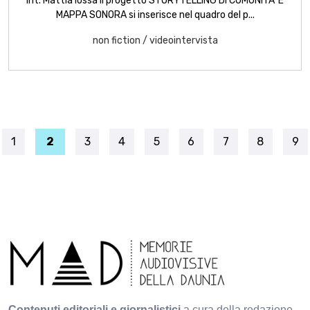
Int. Mattia Iossa Il progetto STORYTELLING DI COMUNITA' E
MAPPA SONORA si inserisce nel quadro del p...
non fiction
/
videointervista
1
2
3
4
5
6
7
8
9
Contenuti editoriali e giornalistici
a cura della redazione